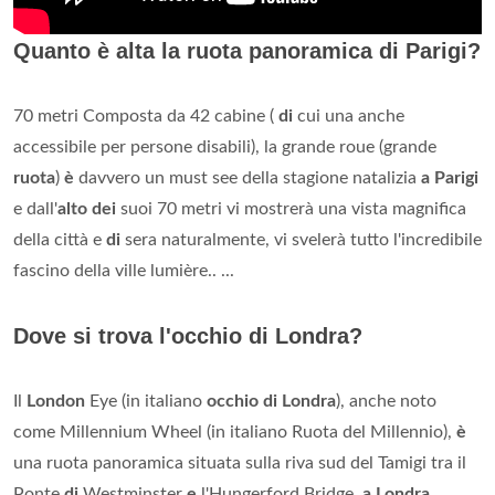
Quanto è alta la ruota panoramica di Parigi?
70 metri Composta da 42 cabine (
di
cui una anche
accessibile per persone disabili), la grande roue (grande
ruota
)
è
davvero un must see della stagione natalizia
a Parigi
e dall'
alto dei
suoi 70 metri vi mostrerà una vista magnifica
della città e
di
sera naturalmente, vi svelerà tutto l'incredibile
fascino della ville lumière.. ...
Dove si trova l'occhio di Londra?
Il
London
Eye (in italiano
occhio di Londra
), anche noto
come Millennium Wheel (in italiano Ruota del Millennio),
è
una ruota panoramica situata sulla riva sud del Tamigi tra il
Ponte
di
Westminster
e
l'Hungerford Bridge,
a Londra
.