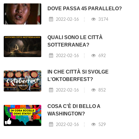
DOVE PASSA 45 PARALLELO?
2022-02-16
3174
QUALI SONO LE CITTÀ
SOTTERRANEA?
2022-02-16
692
IN CHE CITTÀ SI SVOLGE
L'OKTOBERFEST?
2022-02-16
852
COSA C'È DI BELLO A
WASHINGTON?
2022-02-16
529