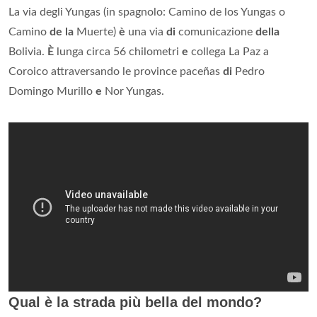
La via degli Yungas (in spagnolo: Camino de los Yungas o
Camino
de la
Muerte)
è
una via
di
comunicazione
della
Bolivia.
È
lunga circa 56 chilometri
e
collega La Paz a
Coroico attraversando le province paceñas
di
Pedro
Domingo Murillo
e
Nor Yungas.
Qual è la strada più bella del mondo?