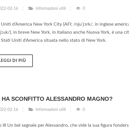
022-02-16
Informazioni utili
0
 Uniti d'America New York City (AFI: /njuˈjɔrk/, in inglese ameri
jɔɹk/), in breve New York, in italiano anche Nuova York, è una cit
 Stati Uniti d'America situata nello stato di New York.
LEGGI DI PIÙ
I HA SCONFITTO ALESSANDRO MAGNO?
022-02-16
Informazioni utili
0
 III Un bel segnale per Alessandro, che vide la sua figura fonders