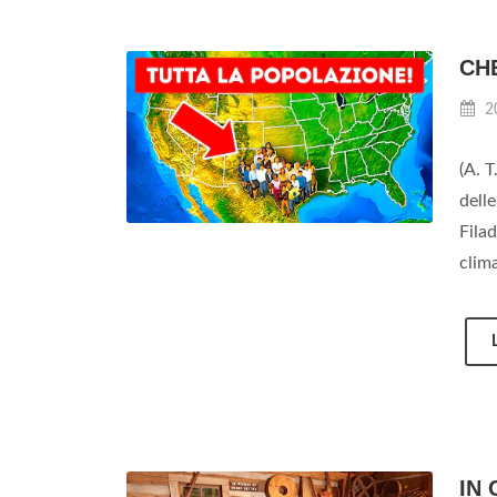
CH
2
(A. T
dell
Filad
clima
IN