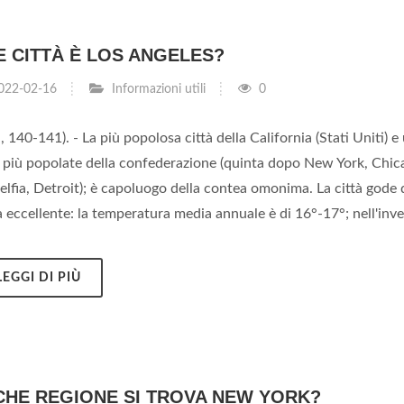
E CITTÀ È LOS ANGELES?
022-02-16
Informazioni utili
0
., 140-141). - La più popolosa città della California (Stati Uniti) e
e più popolate della confederazione (quinta dopo New York, Chic
elfia, Detroit); è capoluogo della contea omonima. La città gode 
 eccellente: la temperatura media annuale è di 16°-17°; nell'inver
LEGGI DI PIÙ
 CHE REGIONE SI TROVA NEW YORK?