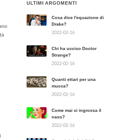
ULTIMI ARGOMENTI
Cosa dice l'equazione di
Drake?
cano
2022-02-16
tà
Chi ha ucciso Doctor
Strange?
2022-02-16
Quanti ettari per una
mucca?
2022-02-16
Come mai si ingrossa il
naso?
2022-02-16
i