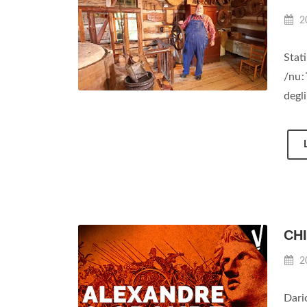
2
Stati
/nuːˈ
degli
CH
2
Dario