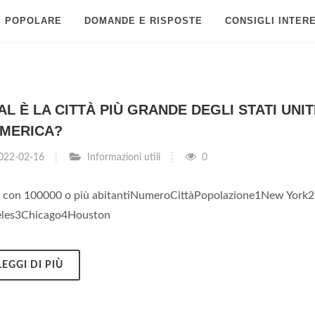
POPOLARE
DOMANDE E RISPOSTE
CONSIGLI INTER
L È LA CITTÀ PIÙ GRANDE DEGLI STATI UNIT
AMERICA?
022-02-16
Informazioni utili
0
à con 100000 o più abitantiNumeroCittàPopolazione1New York2
les3Chicago4Houston
LEGGI DI PIÙ