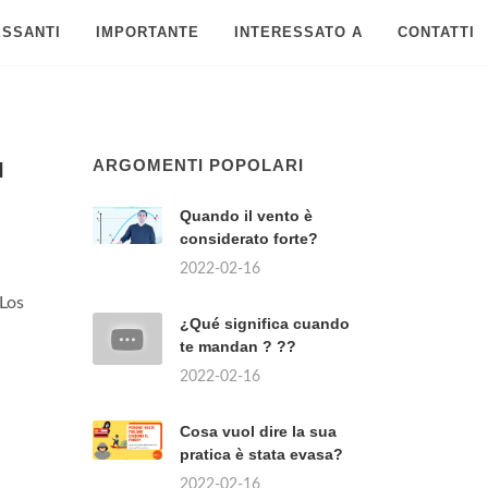
ESSANTI
IMPORTANTE
INTERESSATO A
CONTATTI
ARGOMENTI POPOLARI
I
Quando il vento è
considerato forte?
2022-02-16
Los
¿Qué significa cuando
te mandan ? ??
2022-02-16
Cosa vuol dire la sua
pratica è stata evasa?
2022-02-16