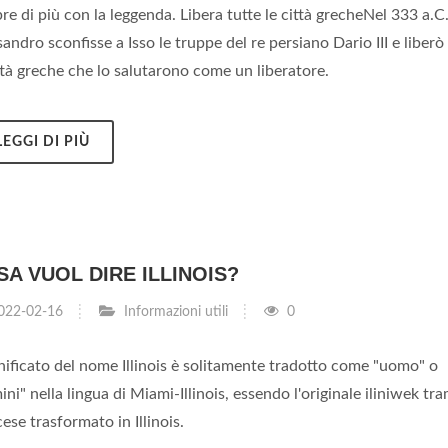
e di più con la leggenda. Libera tutte le città grecheNel 333 a.C
andro sconfisse a Isso le truppe del re persiano Dario III e liberò
ttà greche che lo salutarono come un liberatore.
LEGGI DI PIÙ
A VUOL DIRE ILLINOIS?
022-02-16
Informazioni utili
0
gnificato del nome Illinois è solitamente tradotto come "uomo" o
ni" nella lingua di Miami-Illinois, essendo l'originale iliniwek tra
ese trasformato in Illinois.