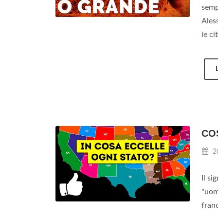
sempr
Aless
le ci
COS
2
Il si
"uomi
franc