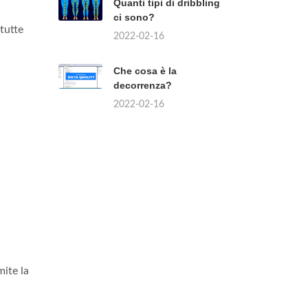
Quanti tipi di dribbling
.
ci sono?
 tutte
2022-02-16
Che cosa è la
decorrenza?
2022-02-16
mite la