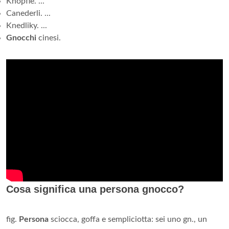
Knöpfle. ...
Canederli. ...
Knedliky. ...
Gnocchi
cinesi.
Cosa significa una persona gnocco?
fig.
Persona
sciocca, goffa e sempliciotta: sei uno gn., un