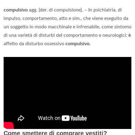
compulsivo
agg. [der. di compulsione]. – In psichiatria, di
impulso, comportamento, atto e sim., che viene eseguito da
un soggetto in modo macchinale e infrenabile, come sintomo
di una varietà di disturbi del comportamento e neurologici:
è
affetto da disturbo ossessivo
compulsivo
.
Come smettere di comprare vestiti?