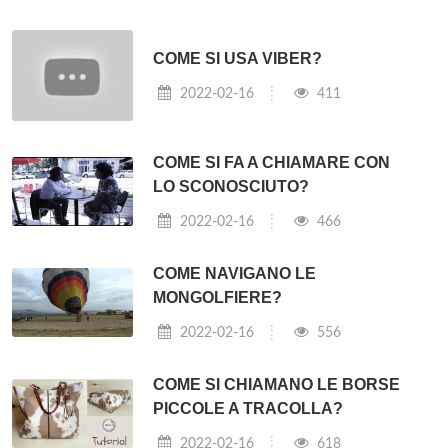
COME SI USA VIBER?
2022-02-16
411
COME SI FA A CHIAMARE CON
LO SCONOSCIUTO?
2022-02-16
466
COME NAVIGANO LE
MONGOLFIERE?
2022-02-16
556
COME SI CHIAMANO LE BORSE
PICCOLE A TRACOLLA?
2022-02-16
618