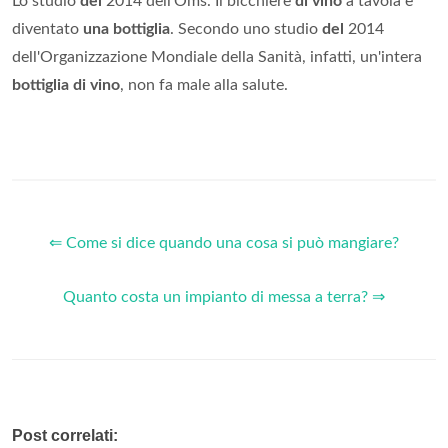
Lo studio
del
2014 dell'Oms. Il bicchiere
di vino
a tavola è
diventato
una bottiglia
. Secondo uno studio
del
2014
dell'Organizzazione Mondiale della Sanità, infatti, un'intera
bottiglia di vino
, non fa male alla salute.
⇐ Come si dice quando una cosa si può mangiare?
Quanto costa un impianto di messa a terra? ⇒
Post correlati: