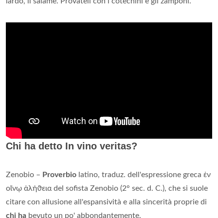
lardo, il salame. Provateli con i cotechini e gli zamponi.
Chi ha detto In vino veritas?
Zenobio –
Proverbio
latino, traduz. dell'espressione greca ἐν
οἴνῳ ἀλήϑεια del sofista Zenobio (2° sec. d. C.), che si suole
citare con allusione all'espansività e alla sincerità proprie di
chi ha
bevuto un po' abbondantemente.