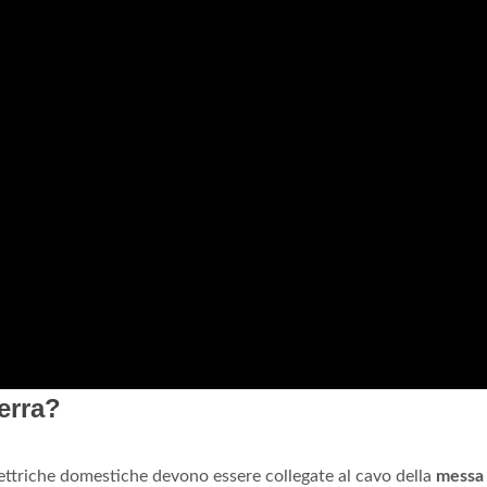
erra?
elettriche domestiche devono essere collegate al cavo della
messa