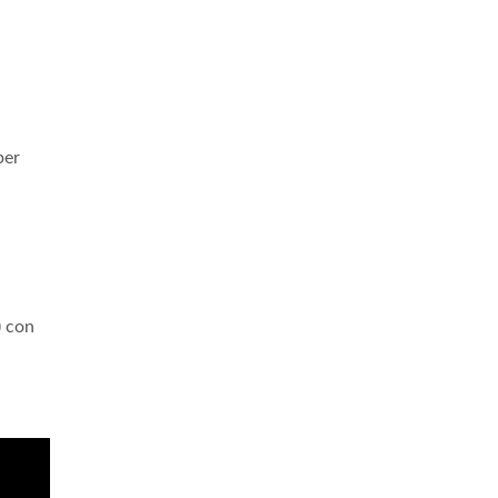
per
) con