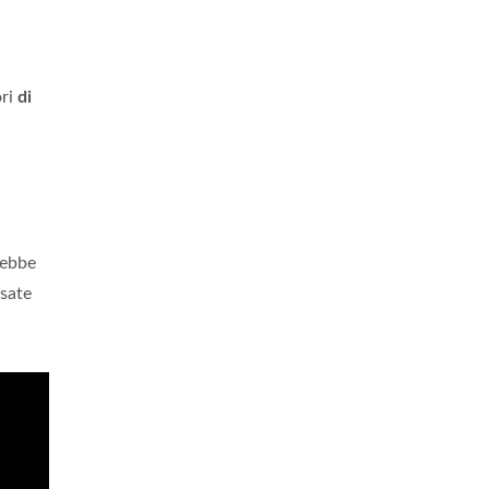
ori
di
rebbe
rsate