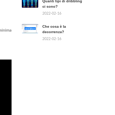
Quanti tipi di dribbling
ci sono?
2022-02-16
Che cosa è la
 minima
decorrenza?
2022-02-16