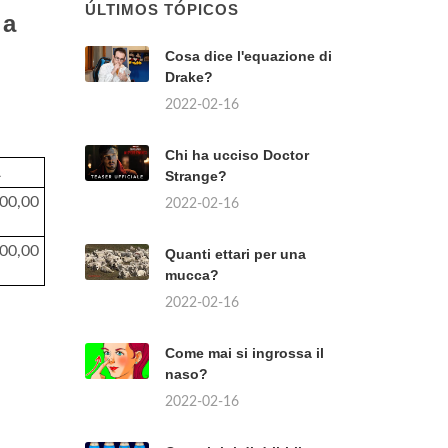
ÚLTIMOS TÓPICOS
 a
Cosa dice l'equazione di
Drake?
2022-02-16
Chi ha ucciso Doctor
A
Strange?
00,00
2022-02-16
00,00
Quanti ettari per una
mucca?
2022-02-16
Come mai si ingrossa il
naso?
2022-02-16