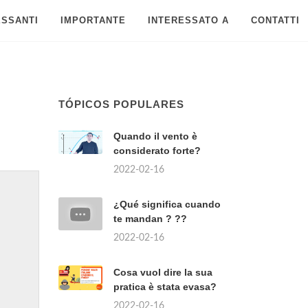
ESSANTI
IMPORTANTE
INTERESSATO A
CONTATTI
TÓPICOS POPULARES
Quando il vento è
considerato forte?
2022-02-16
¿Qué significa cuando
te mandan ? ??
2022-02-16
Cosa vuol dire la sua
pratica è stata evasa?
2022-02-16