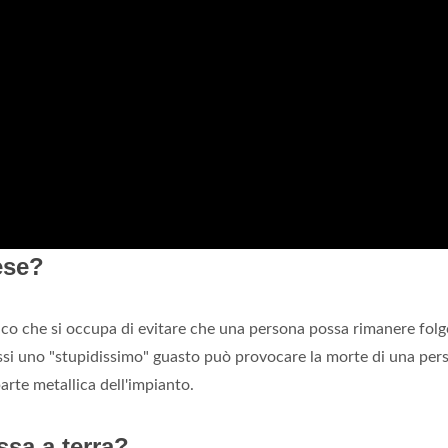
ese?
rico che si occupa di evitare che una persona possa rimanere fol
 essi uno "stupidissimo" guasto può provocare la morte di una per
rte metallica dell'impianto.
ssa a terra?