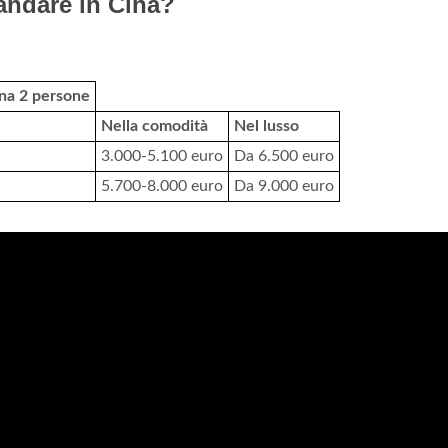
 andare in Cina?
ona 2 persone
Nella comodità
Nel lusso
3.000-5.100 euro
Da 6.500 euro
5.700-8.000 euro
Da 9.000 euro