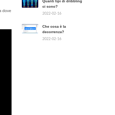
Quanti tipi di dribbling
ci sono?
ta dove
2022-02-16
Che cosa è la
decorrenza?
2022-02-16