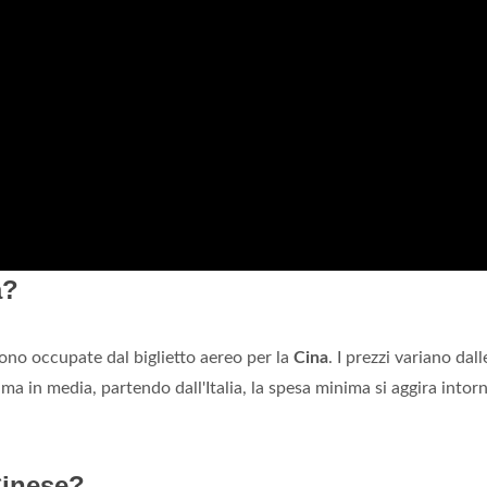
a?
ono occupate dal biglietto aereo per la
Cina
. I prezzi variano dall
ma in media, partendo dall'Italia, la spesa minima si aggira intor
Cinese?