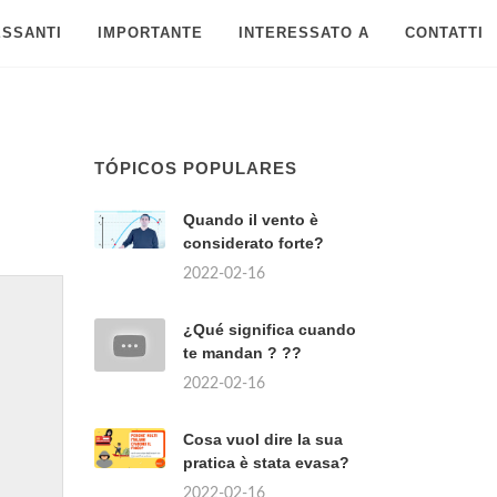
ESSANTI
IMPORTANTE
INTERESSATO A
CONTATTI
TÓPICOS POPULARES
Quando il vento è
considerato forte?
2022-02-16
¿Qué significa cuando
te mandan ? ??
2022-02-16
Cosa vuol dire la sua
pratica è stata evasa?
2022-02-16