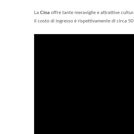
La
Cina
offre tante meraviglie e attrattive cultu
il costo di ingresso è rispettivamente di circa 5