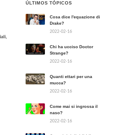
ÚLTIMOS TÓPICOS
Cosa dice l'equazione di
Drake?
2022-02-16
ali,
Chi ha ucciso Doctor
Strange?
2022-02-16
Quanti ettari per una
mucca?
2022-02-16
Come mai si ingrossa il
naso?
2022-02-16