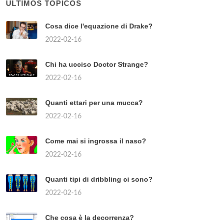
ÚLTIMOS TÓPICOS
Cosa dice l'equazione di Drake?
2022-02-16
Chi ha ucciso Doctor Strange?
2022-02-16
Quanti ettari per una mucca?
2022-02-16
Come mai si ingrossa il naso?
2022-02-16
Quanti tipi di dribbling ci sono?
2022-02-16
Che cosa è la decorrenza?