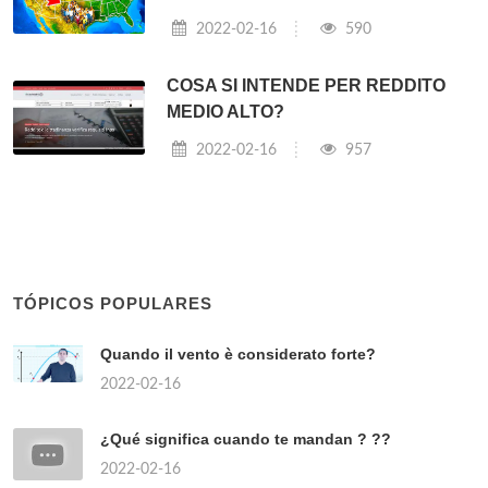
2022-02-16
590
COSA SI INTENDE PER REDDITO
MEDIO ALTO?
2022-02-16
957
TÓPICOS POPULARES
Quando il vento è considerato forte?
2022-02-16
¿Qué significa cuando te mandan ? ??
2022-02-16