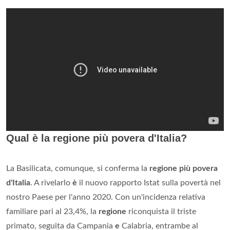
Qual è la regione più povera d'Italia?
La Basilicata, comunque, si conferma la
regione più povera
d'Italia
. A rivelarlo
è
il nuovo rapporto Istat sulla povertà nel
nostro Paese per l'anno 2020. Con un'incidenza relativa
familiare pari al 23,4%, la
regione
riconquista il triste
primato, seguita da Campania
e
Calabria, entrambe al