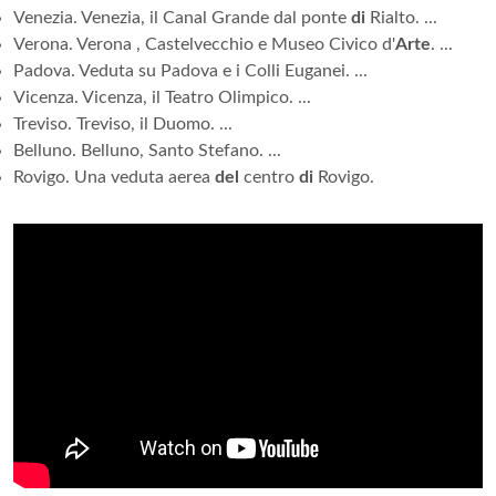
Venezia. Venezia, il Canal Grande dal ponte
di
Rialto. ...
Verona. Verona , Castelvecchio e Museo Civico d'
Arte
. ...
Padova. Veduta su Padova e i Colli Euganei. ...
Vicenza. Vicenza, il Teatro Olimpico. ...
Treviso. Treviso, il Duomo. ...
Belluno. Belluno, Santo Stefano. ...
Rovigo. Una veduta aerea
del
centro
di
Rovigo.