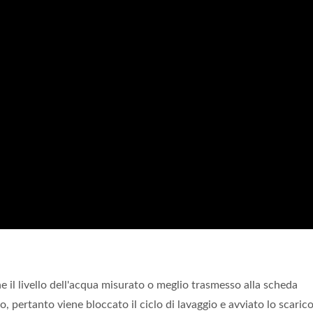
e il livello dell'acqua misurato o meglio trasmesso alla scheda
o, pertanto viene bloccato il ciclo di lavaggio e avviato lo scaric