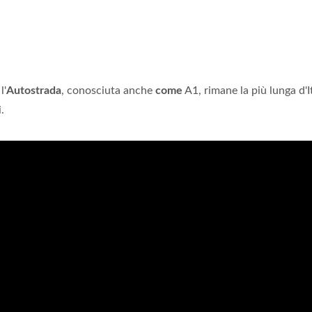
l'
Autostrada
, conosciuta anche
come
A1, rimane la più lunga d'I
.