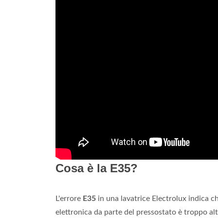
Cosa è la E35?
L'errore
E35
in una lavatrice Electrolux indica ch
elettronica da parte del pressostato è troppo alt