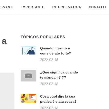
ESSANTI
IMPORTANTE
INTERESSATO A
CONTATTI
TÓPICOS POPULARES
 a
Quando il vento è
considerato forte?
2022-02-16
¿Qué significa cuando
te mandan ? ??
2022-02-16
Cosa vuol dire la sua
pratica è stata evasa?
2022-02-16