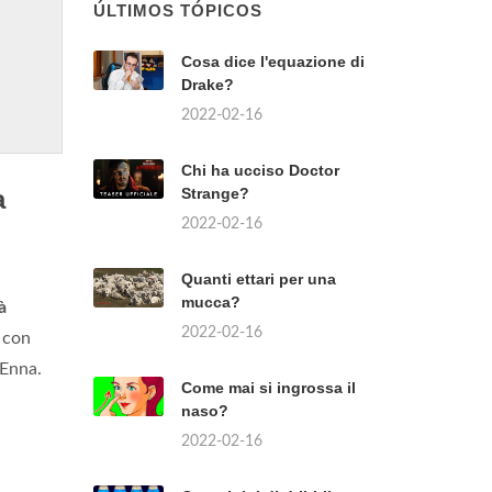
ÚLTIMOS TÓPICOS
Cosa dice l'equazione di
Drake?
2022-02-16
Chi ha ucciso Doctor
a
Strange?
2022-02-16
Quanti ettari per una
mucca?
à
2022-02-16
e con
 Enna.
Come mai si ingrossa il
naso?
2022-02-16