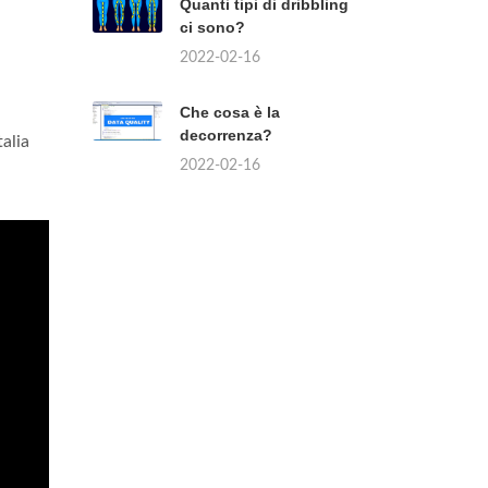
Quanti tipi di dribbling
ci sono?
2022-02-16
Che cosa è la
decorrenza?
talia
2022-02-16