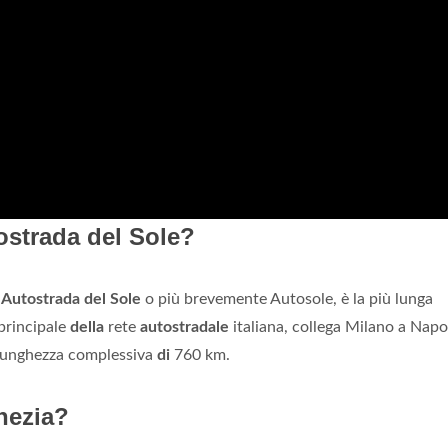
tostrada del Sole?
e
Autostrada del Sole
o più brevemente Autosole, è la più lunga
 principale
della
rete
autostradale
italiana, collega Milano a Napo
 lunghezza complessiva
di
760 km.
nezia?