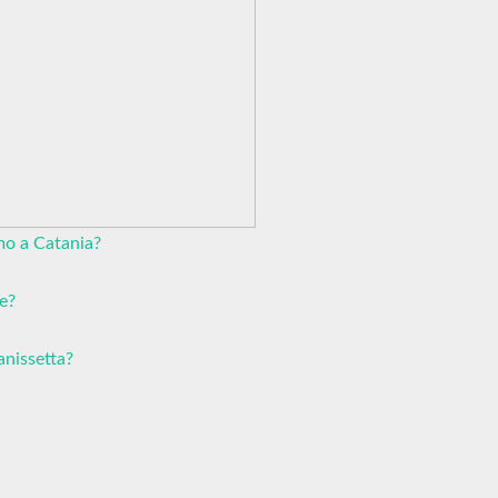
rmo a Catania?
le?
anissetta?