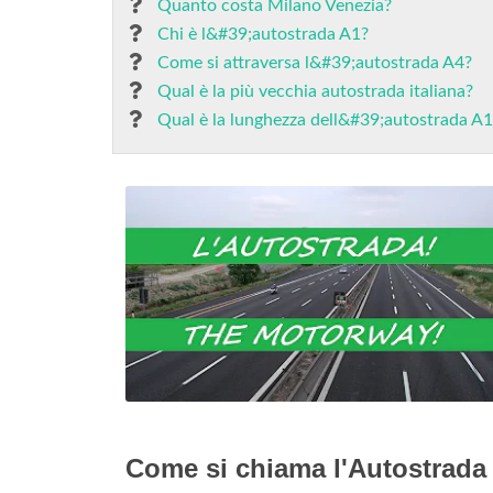
Quanto costa Milano Venezia?
Chi è l&#39;autostrada A1?
Come si attraversa l&#39;autostrada A4?
Qual è la più vecchia autostrada italiana?
Qual è la lunghezza dell&#39;autostrada A
Come si chiama l'Autostrada