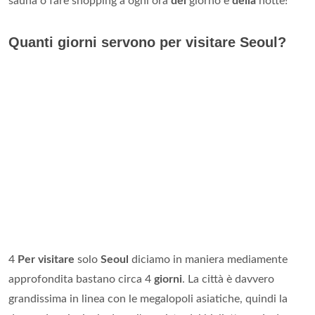
sauna o fare shopping a ogni ora
del
giorno e
della
notte!
Quanti giorni servono per visitare Seoul?
4
Per visitare
solo
Seoul
diciamo in maniera mediamente
approfondita bastano circa 4
giorni
. La città è davvero
grandissima in linea con le megalopoli asiatiche, quindi la