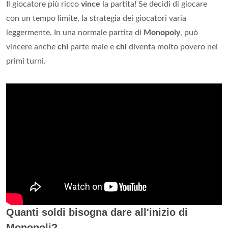
Il giocatore più ricco
vince
la partita! Se decidi di giocare
con un tempo limite, la strategia dei giocatori varia
leggermente. In una normale partita di
Monopoly
, può
vincere anche
chi
parte male e
chi
diventa molto povero nei
primi turni.
Quanti soldi bisogna dare all'inizio di
Monopoli?