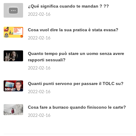
¿Qué significa cuando te mandan ? ??
2022-02-16
Cosa vuol dire la sua pratica è stata evasa?
2022-02-16
Quanto tempo può stare un uomo senza avere
rapporti sessuali?
2022-02-16
Quanti punti servono per passare il TOLC su?
2022-02-16
Cosa fare a burraco quando finiscono le carte?
2022-02-16