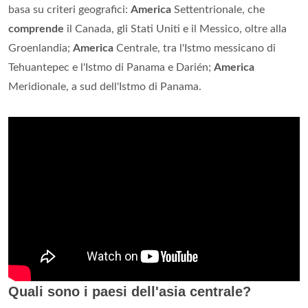
basa su criteri geografici:
America
Settentrionale, che
comprende
il Canada, gli Stati Uniti e il Messico, oltre alla
Groenlandia;
America
Centrale, tra l'Istmo messicano di
Tehuantepec e l'Istmo di Panama e Darién;
America
Meridionale, a sud dell'Istmo di Panama.
Quali sono i paesi dell'asia centrale?