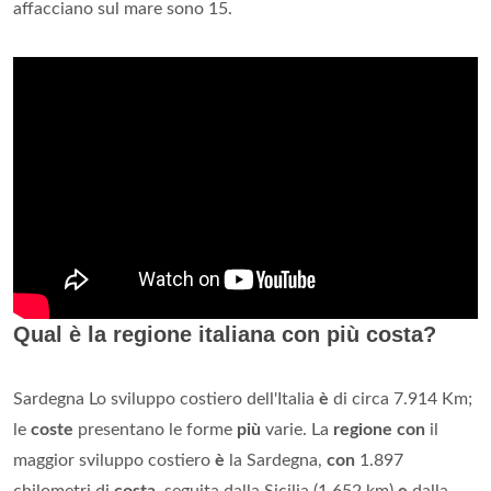
affacciano sul mare sono 15.
Qual è la regione italiana con più costa?
Sardegna Lo sviluppo costiero dell'Italia
è
di circa 7.914 Km;
le
coste
presentano le forme
più
varie. La
regione con
il
maggior sviluppo costiero
è
la Sardegna,
con
1.897