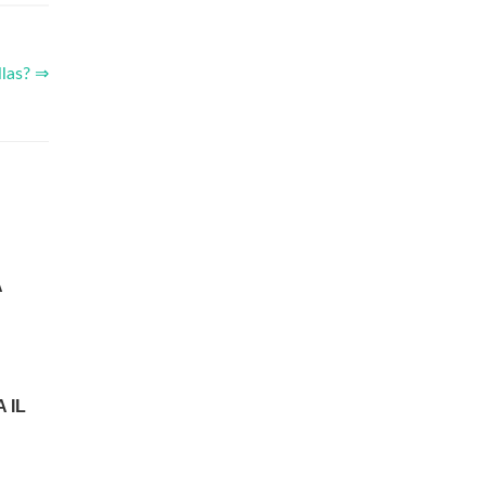
llas? ⇒
À
 IL