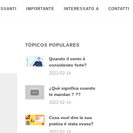
ESSANTI
IMPORTANTE
INTERESSATO A
CONTATTI
TÓPICOS POPULARES
Quando il vento è
considerato forte?
2022-02-16
¿Qué significa cuando
te mandan ? ??
2022-02-16
Cosa vuol dire la sua
pratica è stata evasa?
2022-02-16