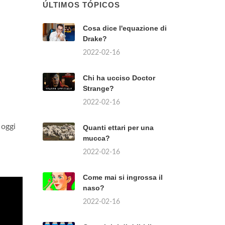
ÚLTIMOS TÓPICOS
Cosa dice l'equazione di
Drake?
2022-02-16
Chi ha ucciso Doctor
Strange?
2022-02-16
 oggi
Quanti ettari per una
mucca?
2022-02-16
Come mai si ingrossa il
naso?
2022-02-16