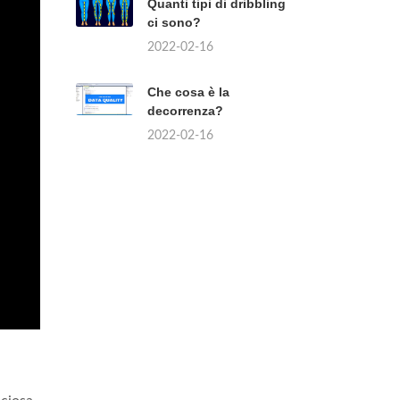
Quanti tipi di dribbling
ci sono?
2022-02-16
Che cosa è la
decorrenza?
2022-02-16