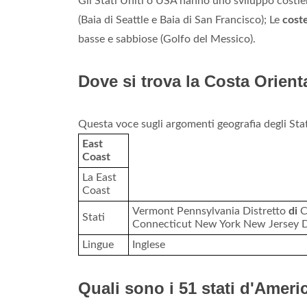
Gli Stati Uniti o USA hanno uno sviluppo costie
(Baia di Seattle e Baia di San Francisco); Le
cost
basse e sabbiose (Golfo del Messico).
Dove si trova la Costa Orient
Questa voce sugli argomenti geografia degli Stat
East
Coast
La East
Coast
Vermont Pennsylvania Distretto
di
C
Stati
Connecticut New York New Jersey 
Lingue
Inglese
Quali sono i 51 stati d'Ameri