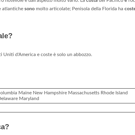
ro notevole e dall'aspetto molto vario: La
costa
del Pacifico
è
roc
e
atlantiche
sono
molto articolate; Penisola della Florida ha
cost
ale?
i Uniti d'America e coste è solo un abbozzo.
olumbia Maine New Hampshire Massachusetts Rhode Island
Delaware Maryland
ca?