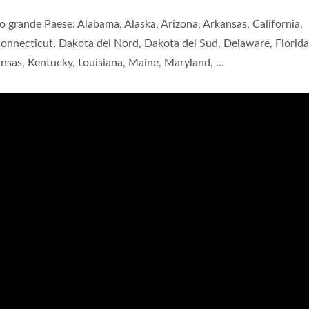
grande Paese: Alabama, Alaska, Arizona, Arkansas, California,
Connecticut, Dakota del Nord, Dakota del Sud, Delaware, Florida
Kansas, Kentucky, Louisiana, Maine, Maryland, ...