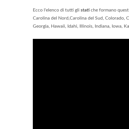
Ecco l'elenco di tutti gli
stati
che formano questo 
Carolina del Nord,Carolina del Sud, Colorado, 
Georgia, Hawaii, Idahi, Illinois, Indiana, Iowa, 