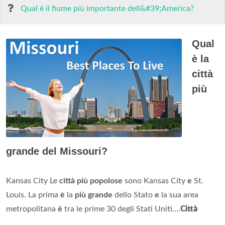
Qual è il fiume più importante dell&#39;America?
Qual
è la
città
più
grande del Missouri?
Kansas City Le
città più popolose
sono Kansas City
e
St.
Louis. La prima
è
la
più grande
dello Stato
e
la sua area
metropolitana
è
tra le prime 30 degli Stati Uniti....
Città