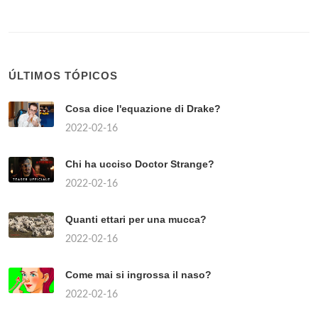
ÚLTIMOS TÓPICOS
Cosa dice l'equazione di Drake?
2022-02-16
Chi ha ucciso Doctor Strange?
2022-02-16
Quanti ettari per una mucca?
2022-02-16
Come mai si ingrossa il naso?
2022-02-16