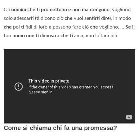
Gli
uomini che ti promettono e non mantengono
, vogliono
solo adescarti (
ti
dicono ciò
che
vuoi sentirti dire), in modo
che
poi
ti
fidi di loro
e
possono fare ciò
che
vogliono. ...
Se il
tuo
uomo non ti
dimostra
che ti
ama,
non
lo farà più.
Come si chiama chi fa una promessa?