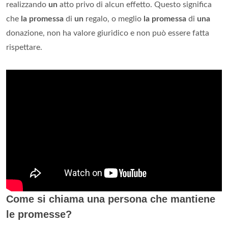
realizzando
un
atto privo di alcun effetto. Questo significa
che
la promessa
di
un
regalo, o meglio
la promessa
di
una
donazione, non ha valore giuridico e non può essere fatta
rispettare.
Come si chiama una persona che mantiene
le promesse?