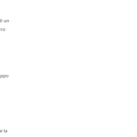
li un
tro
roppo
e la