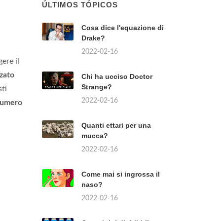
ÚLTIMOS TÓPICOS
Cosa dice l'equazione di
Drake?
2022-02-16
ere il
zato
Chi ha ucciso Doctor
Strange?
sti
2022-02-16
numero
Quanti ettari per una
mucca?
2022-02-16
Come mai si ingrossa il
naso?
2022-02-16