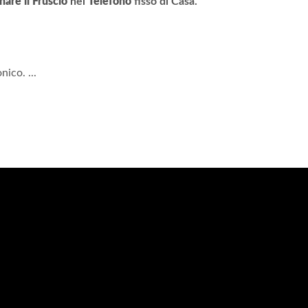
nare il Fruscio
nel
Telefono
fisso di Casa.
nico. ...