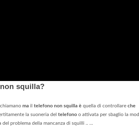
non squilla?
chiamano
ma
il
telefono non squilla è
quella di controllare
che
vertitamente la suoneria del
telefono
o attivata per sbaglio la mod
del problema della mancanza di squilli .. ...