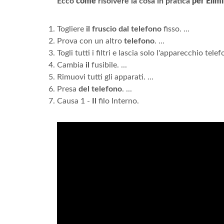
Ecco
come
risolvere la cosa in pratica
per Elimi
Togliere
il fruscio dal telefono
fisso. ...
Prova con un altro
telefono
. ...
Togli tutti i filtri e lascia solo l'apparecchio telefo
Cambia
il
fusibile. ...
Rimuovi tutti gli apparati. ...
Presa
del telefono
. ...
Causa 1 -
Il
filo Interno.