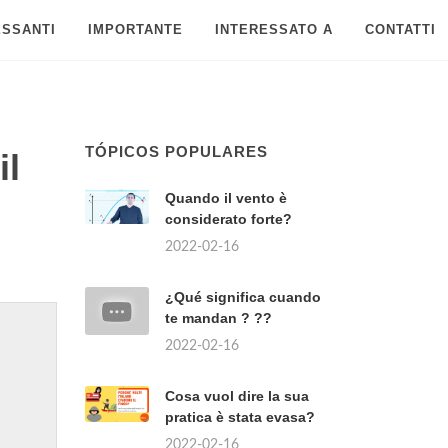
ESSANTI
IMPORTANTE
INTERESSATO A
CONTATTI
TÓPICOS POPULARES
il
Quando il vento è
considerato forte?
2022-02-16
¿Qué significa cuando
te mandan ? ??
2022-02-16
Cosa vuol dire la sua
pratica è stata evasa?
2022-02-16