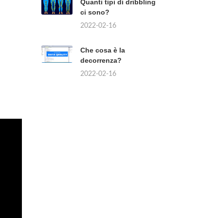
Quanti tipi di dribbling
ci sono?
2022-02-16
Che cosa è la
decorrenza?
2022-02-16