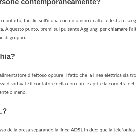
persone contemporaneamente?
 contatto, fai clic sull'icona con un omino in alto a destra e sceg
ata. A questo punto, premi sul pulsante Aggiungi per
chiamare
l'al
ne di gruppo.
chia?
limentatore difettoso oppure il fatto che la linea elettrica sia t
za disattivate il contatore della corrente e aprite la cornetta del
sente o meno.
SL?
esso della presa separando la linea
ADSL
in due: quella telefonica 