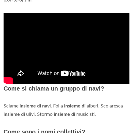
[cor-tè-o] s.m.
Come si chiama un gruppo di navi?
Sciame
insieme di navi
. Folla
insieme di
alberi. Scolaresca
insieme di
ulivi. Stormo
insieme di
musicisti.
Come sono i nomi collettivi?