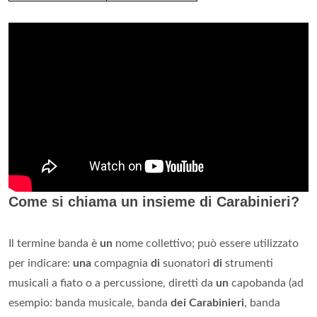
Come si chiama un insieme di Carabinieri?
Il termine banda è
un
nome collettivo; può essere utilizzato
per indicare:
una
compagnia
di
suonatori
di
strumenti
musicali a fiato o a percussione, diretti da
un
capobanda (ad
esempio: banda musicale, banda
dei Carabinieri
, banda