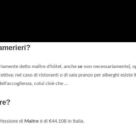
amerieri?
opriamente detto maître d'hôtel, anche
se
non necessariamente), o
tiva; nel caso di ristoranti o di sala pranzo per alberghi esiste i
ell'accoglienza, colui cioè che ...
re?
ofessione di
Maitre
è di €44.108 in Italia.