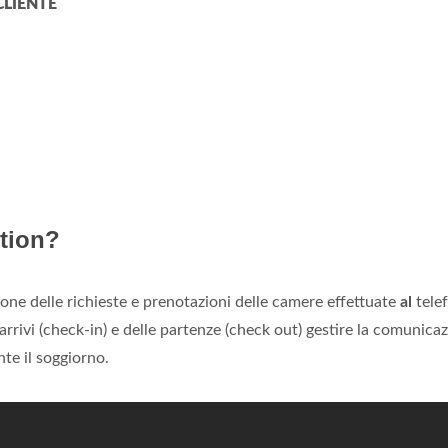
CLIENTE
ption?
ione delle richieste e prenotazioni delle camere effettuate
al
tele
 arrivi (check-in) e delle partenze (check out) gestire la comunica
nte il soggiorno.