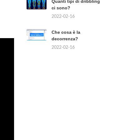
Quanti tipi di dribbling
ci sono?
2022-02-16
Che cosa è la
decorrenza?
2022-02-16