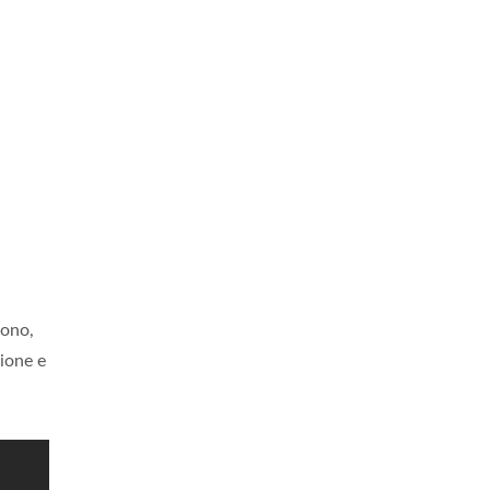
fono,
zione e