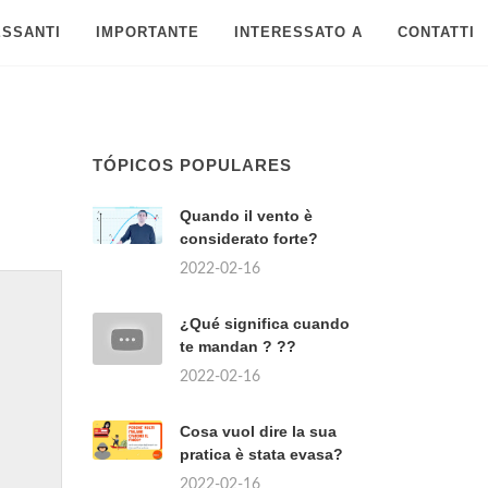
ESSANTI
IMPORTANTE
INTERESSATO A
CONTATTI
TÓPICOS POPULARES
Quando il vento è
considerato forte?
2022-02-16
¿Qué significa cuando
te mandan ? ??
2022-02-16
Cosa vuol dire la sua
pratica è stata evasa?
2022-02-16