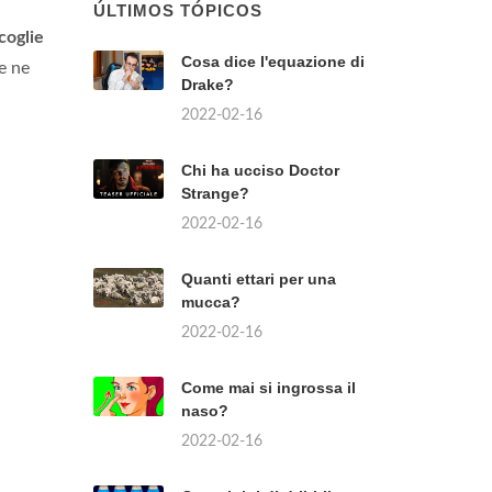
ÚLTIMOS TÓPICOS
coglie
Cosa dice l'equazione di
 e ne
Drake?
2022-02-16
Chi ha ucciso Doctor
Strange?
2022-02-16
Quanti ettari per una
mucca?
2022-02-16
Come mai si ingrossa il
naso?
2022-02-16