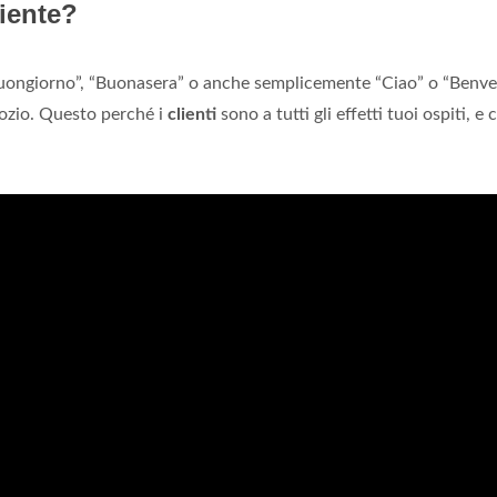
iente?
: “Buongiorno”, “Buonasera” o anche semplicemente “Ciao” o “Benv
ozio. Questo perché i
clienti
sono a tutti gli effetti tuoi ospiti, e