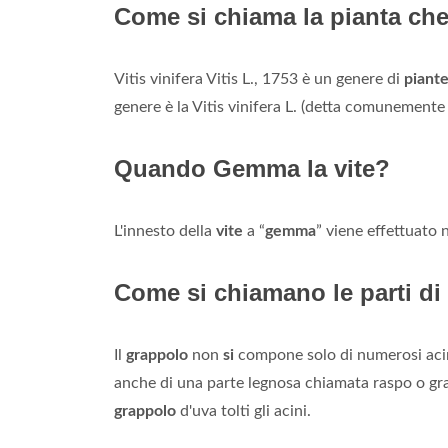
Come si chiama la pianta ch
Vitis vinifera Vitis L., 1753 è un genere di
piant
genere è la Vitis vinifera L. (detta comunemente vi
Quando Gemma la vite?
L'innesto della
vite
a “
gemma
” viene effettuato n
Come si chiamano le parti di
Il
grappolo
non
si
compone solo di numerosi acin
anche di una parte legnosa chiamata raspo o gra
grappolo
d'uva tolti gli acini.