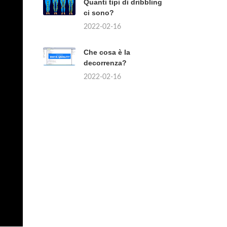
Quanti tipi di dribbling
ci sono?
2022-02-16
Che cosa è la
decorrenza?
2022-02-16