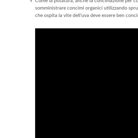
Come la potatura, anche la concimazione per col
somministrare concimi organici utilizzando spruzza
che ospita la vite dell'uva deve essere ben con