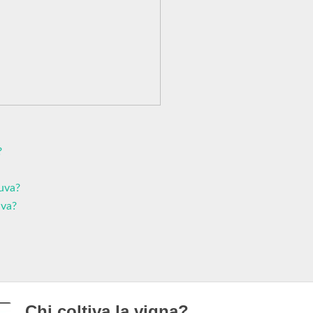
?
'uva?
uva?
Chi coltiva la vigna?