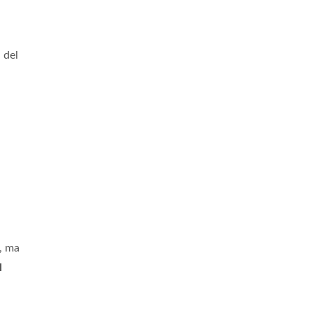
 del
, ma
l