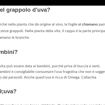
del grappolo d'uva?
rché nella pianta che dà origine al vino, le foglie
si chiamano
pamp
enze grappoli. Nella pianta della vite, il ceppo è la parte principa
amano le branche.
ambini?
vita può essere data ai bambini, purchè priva di buccia e semi,
bambini è consigliabile consumare l'uva fragolina che non è sogget
o dai parassiti. Anche quest'uva è ricca di Omega. Celiachia
9;uva?