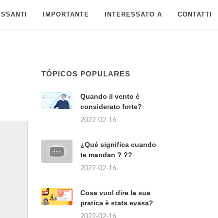
ESSANTI
IMPORTANTE
INTERESSATO A
CONTATTI
TÓPICOS POPULARES
Quando il vento è
considerato forte?
2022-02-16
¿Qué significa cuando
te mandan ? ??
2022-02-16
Cosa vuol dire la sua
pratica è stata evasa?
2022-02-16