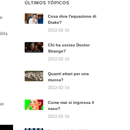
ÚLTIMOS TÓPICOS
Cosa dice l'equazione di
te
Drake?
2022-02-16
lità
Chi ha ucciso Doctor
Strange?
2022-02-16
Quanti ettari per una
mucca?
2022-02-16
Come mai si ingrossa il
se
naso?
2022-02-16