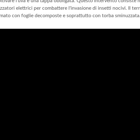
tivare l'uva è una tappa obbligata. Questo intervento consiste n
tori elettrici per combattere l'invasione di insetti nocivi. Il ter
cimato con foglie decomposte e soprattutto con torba sminuzzata