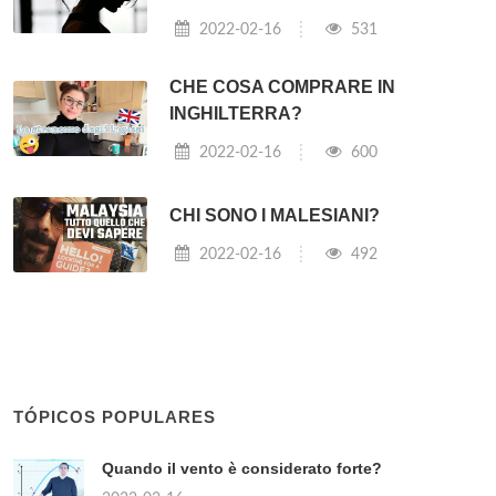
2022-02-16
531
CHE COSA COMPRARE IN
INGHILTERRA?
2022-02-16
600
CHI SONO I MALESIANI?
2022-02-16
492
TÓPICOS POPULARES
Quando il vento è considerato forte?