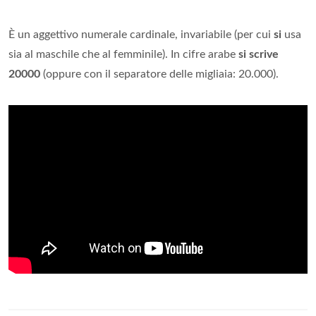
È un aggettivo numerale cardinale, invariabile (per cui
si
usa
sia al maschile che al femminile). In cifre arabe
si scrive
20000
(oppure con il separatore delle migliaia: 20.000).