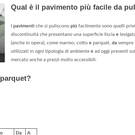
Qual è il pavimento più facile da pu
I
pavimenti
che si puliscono
più
facilmente sono quelli privi
discontinuità che presentano una superficie liscia
e
levigat
(anche in opera), come marmo, cotto
e
parquet,
da
sempre
utilizzati in ogni tipologia di ambiente
e
ad oggi presenti su
mercato anche a prezzi molto accessibili.
 parquet?
ro
Da
A