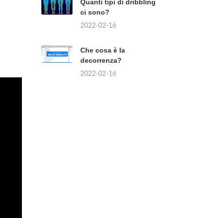
Quanti tipi di dribbling
ci sono?
2022-02-16
Che cosa è la
decorrenza?
2022-02-16