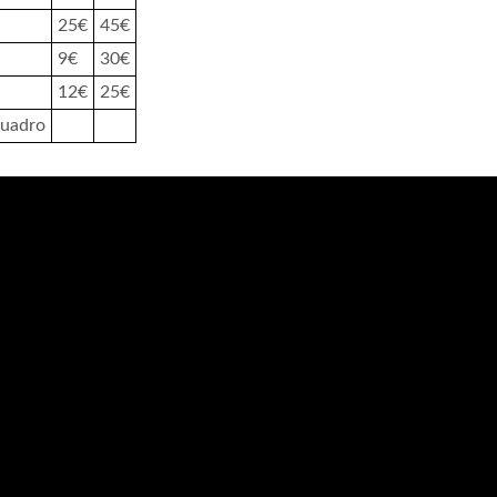
25€
45€
9€
30€
12€
25€
quadro