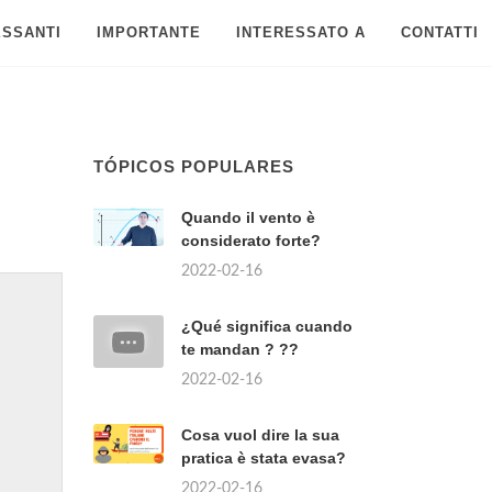
ESSANTI
IMPORTANTE
INTERESSATO A
CONTATTI
TÓPICOS POPULARES
Quando il vento è
considerato forte?
2022-02-16
¿Qué significa cuando
te mandan ? ??
2022-02-16
Cosa vuol dire la sua
pratica è stata evasa?
2022-02-16