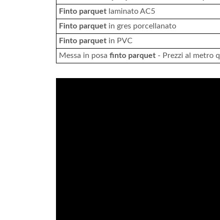
Finto parquet
laminato AC5
Finto parquet
in gres porcellanato
Finto parquet
in PVC
Messa in posa
finto parquet
- Prezzi al metro 