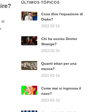
ÚLTIMOS TÓPICOS
lire?
Cosa dice l'equazione di
Drake?
 di
2022-02-16
a
Chi ha ucciso Doctor
l
Strange?
2022-02-16
Quanti ettari per una
mucca?
2022-02-16
Come mai si ingrossa il
naso?
2022-02-16