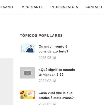
ESSANTI
IMPORTANTE
INTERESSATO A
CONTATTI
TÓPICOS POPULARES
Quando il vento è
considerato forte?
2022-02-16
¿Qué significa cuando
te mandan ? ??
2022-02-16
Cosa vuol dire la sua
pratica è stata evasa?
2022-02-16