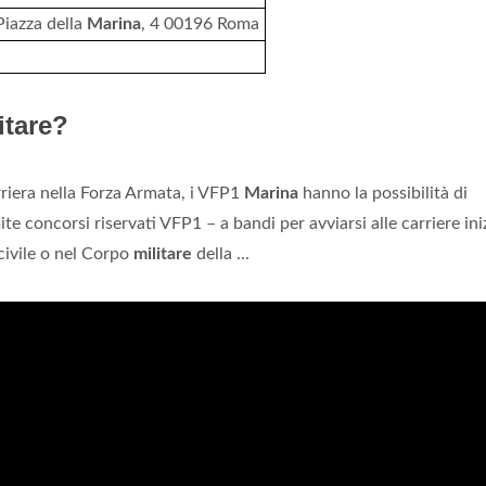
 Piazza della
Marina
, 4 00196 Roma
itare?
riera nella Forza Armata, i VFP1
Marina
hanno la possibilità di
e concorsi riservati VFP1 – a bandi per avviarsi alle carriere iniz
civile o nel Corpo
militare
della ...