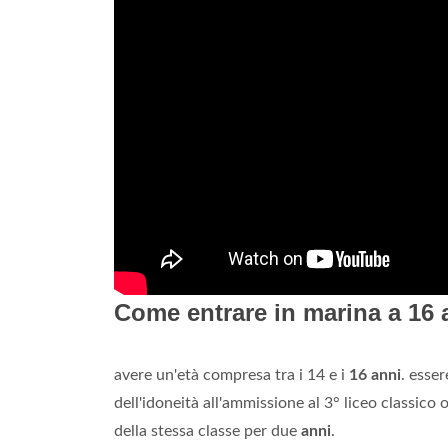
Come entrare in marina a 16 
avere un'età compresa tra i 14 e i
16 anni
. esse
dell'idoneità all'ammissione al 3° liceo classico 
della stessa classe per due
anni
.