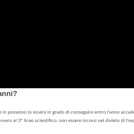
anni?
re in possesso (o essere in grado di conseguire entro l'anno acca
ovvero al 3° liceo scientifico. non essere incorsi nel divieto di fr