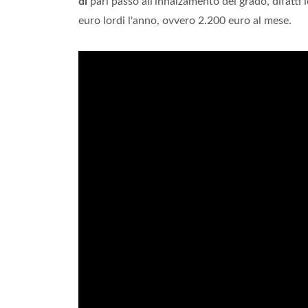
di
pari passo all'innalzamento del grado, difatti 
euro lordi l'anno, ovvero 2.200 euro al mese.