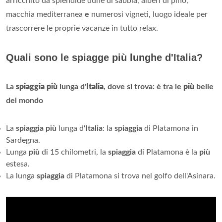
arricchito da splendide dune di sabbia, alberi di pino,
macchia mediterranea
e
numerosi vigneti, luogo ideale per
trascorrere le proprie vacanze in tutto relax.
Quali sono le spiagge più lunghe d'Italia?
La
spiaggia più
lunga d'
Italia
, dove si trova: è tra le
più
belle
del mondo
La
spiaggia più
lunga d'
Italia
: la
spiaggia
di Platamona in
Sardegna.
Lunga
più
di 15 chilometri, la
spiaggia
di Platamona è la
più
estesa.
La lunga
spiaggia
di Platamona si trova nel golfo dell'Asinara.