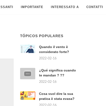
ESSANTI
IMPORTANTE
INTERESSATO A
CONTATTI
TÓPICOS POPULARES
Quando il vento è
considerato forte?
2022-02-16
¿Qué significa cuando
te mandan ? ??
2022-02-16
Cosa vuol dire la sua
pratica è stata evasa?
2022-02-16