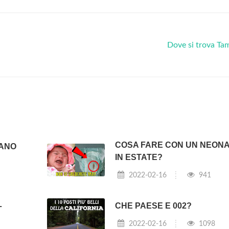
Dove si trova Ta
COSA FARE CON UN NEON
TANO
IN ESTATE?
2022-02-16
941
L
CHE PAESE E 002?
2022-02-16
1098