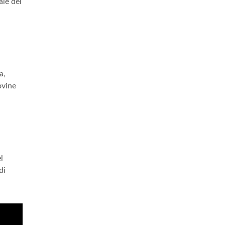
ale del
a,
ovine
l
di