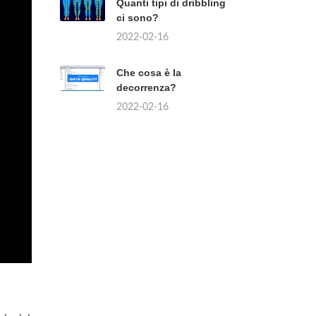
Quanti tipi di dribbling
ci sono?
2022-02-16
Che cosa è la
decorrenza?
2022-02-16