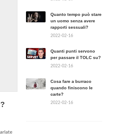
Quanto tempo può stare
un uomo senza avere
rapporti sessuali?
2022-02-16
Quanti punti servono
per passare il TOLC su?
2022-02-16
Cosa fare a burraco
quando finiscono le
carte?
o?
2022-02-16
parlate