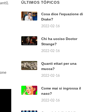
ÚLTIMOS TÓPICOS
anti).
Cosa dice l'equazione di
Drake?
2022-02-16
Chi ha ucciso Doctor
Strange?
2022-02-16
Quanti ettari per una
mucca?
ione
2022-02-16
Come mai si ingrossa il
naso?
2022-02-16