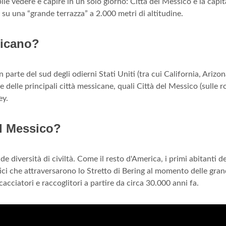
le vedere e capire in un solo giorno: Città del Messico è la capit
ti su una “grande terrazza” a 2.000 metri di altitudine.
sicano?
an parte del sud degli odierni Stati Uniti (tra cui California, Arizon
elle principali città messicane, quali Città del Messico (sulle r
ey.
el Messico?
 diversità di civiltà. Come il resto d'America, i primi abitanti de
ci che attraversarono lo Stretto di Bering al momento delle gran
 cacciatori e raccoglitori a partire da circa 30.000 anni fa.