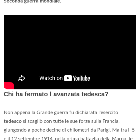
Quali sono i 5 Stati vincitori della seconda
guerra mondiale?
Nel 1945 nasce l'Onu: i suoi membri permanenti
sono
ancora oggi le
5
potenze vincitrici
della Seconda Guerra
Mondiale
, ovvero Cina, Francia, Regno Unito,
Stati
Uniti e
Russia.
Come si concluse la seconda guerra
mondiale?
La
guerra
col Giappone
si concluse
in modo drammatico,
con il lancio di due bombe atomiche (armi atomiche e
nucleari) su Hiroshima e Nagasaki, il 6 e il 9 agosto 1945. Gli
effetti di questo bombardamento furono sconvolgenti. Il