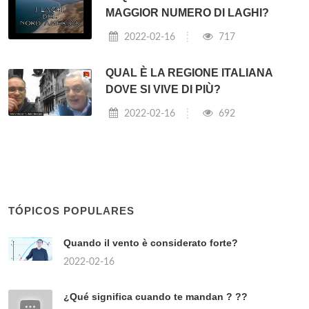
⇐ Quanti campi da golf ci sono al mondo?
Dove ci sono più diamanti? ⇒
Post correlati:
DOVE SI FANNO PIÙ INCIDENTI IN
ITALIA?
2022-02-16
1082
DOVE SONO LE BASI MILITARI IN
ITALIA?
2022-02-16
1270