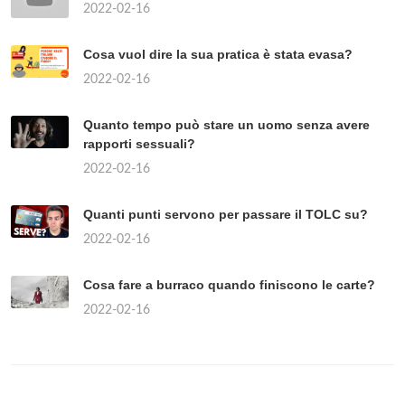
IN QUALE ZONA SI TROVA IL
MAGGIOR NUMERO DI LAGHI?
2022-02-16
717
QUAL È LA REGIONE ITALIANA
DOVE SI VIVE DI PIÙ?
2022-02-16
692
TÓPICOS POPULARES
Quando il vento è considerato forte?
2022-02-16