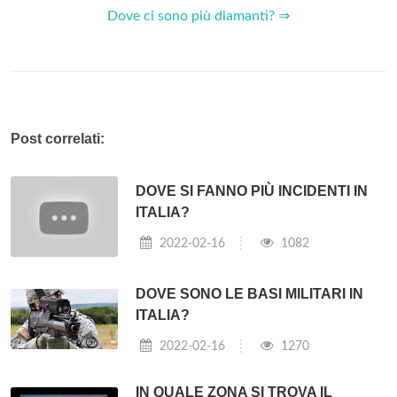
giungendo a poche decine di chilometri da Parigi. Ma tra il 5
e il 12 settembre 1914, nella prima battaglia della Marna, le
truppe francesi riuscirono a fermare l'
avanzata
nemica.
Quando si arrese la Germania?
Alle 02:41 della mattina del 7 maggio 1945 il generale Alfred
Jodl firma nei quartier generali Alleati di Reims in Francia i
documenti di resa della
Germania
. I documenti stabiliscono
che la cessazione delle attività della
Germania
deve avvenire
alle 23:01 CET dell'8 maggio 1945.