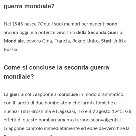
Come è uscita l'Italia dalla prima guerra
mondiale?
Il 3 novembre 1918, mentre reparti italiani entravano a
Trento
e
sbarcavano a Trieste, i delegati dell'Austria-
Ungheria firmarono l'armistizio di Villa Giusti, conclusivo
delle ostilità sul fronte
italiano
.