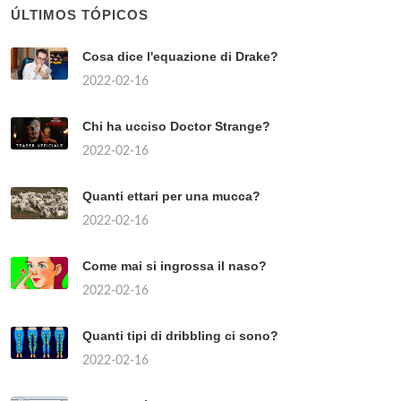
¿Qué significa cuando te mandan ? ??
2022-02-16
Cosa vuol dire la sua pratica è stata evasa?
2022-02-16
Quanto tempo può stare un uomo senza avere
rapporti sessuali?
2022-02-16
Quanti punti servono per passare il TOLC su?
2022-02-16
Cosa fare a burraco quando finiscono le carte?
2022-02-16