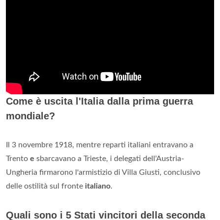
Fu considerata sostanzialmente una «
vittoria
prevalentemente italiana», ininfluente sulla sorte del grande
conflitto europeo. ... Gabriele D'Annunzio coniò così la
celebre espressione «
vittoria mutilata
» per definire ciò che
l'Italia aveva ricevuto in cambio di 500.000 caduti e di un
milione di «mutilati».