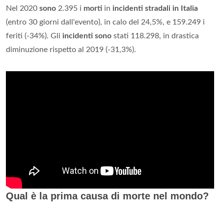
Nel 2020
sono
2.395 i
morti
in
incidenti stradali in Italia
(entro 30 giorni dall'evento), in calo del 24,5%, e 159.249 i
feriti (-34%). Gli
incidenti sono
stati 118.298, in drastica
diminuzione rispetto al 2019 (-31,3%).
Qual è la prima causa di morte nel mondo?