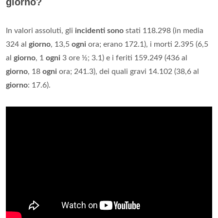
giorno?
In valori assoluti, gli
incidenti sono
stati 118.298 (in media
324 al
giorno
, 13,5
ogni
ora; erano 172.1), i morti 2.395 (6,5
al
giorno
, 1
ogni
3 ore ½; 3.1) e i feriti 159.249 (436 al
giorno
, 18
ogni
ora; 241.3), dei quali gravi 14.102 (38,6 al
giorno
: 17.6).