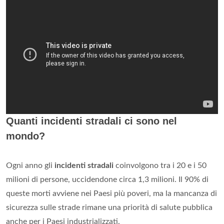
Quanti incidenti stradali ci sono nel
mondo?
Ogni anno gli
incidenti stradali
coinvolgono tra i 20 e i 50
milioni di persone, uccidendone circa 1,3 milioni. Il 90% di
queste morti avviene nei Paesi più poveri, ma la mancanza di
sicurezza sulle strade rimane una priorità di salute pubblica
anche per i Paesi industrializzati.