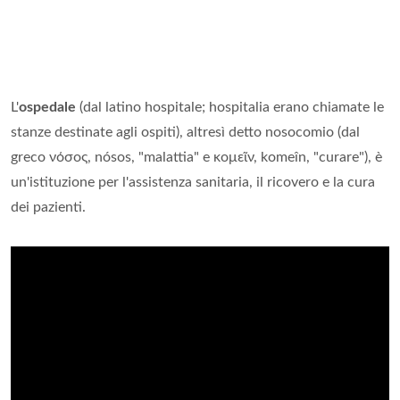
L'
ospedale
(dal latino hospitale; hospitalia erano chiamate le
stanze destinate agli ospiti), altresì detto nosocomio (dal
greco νόσος, nósos, "malattia" e κομεῖν, komeîn, "curare"), è
un'istituzione per l'assistenza sanitaria, il ricovero e la cura
dei pazienti.