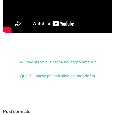
⇐ Dove si trova la cacca nel corpo umano?
Qual è il paese più cattolico del mondo? ⇒
Post correlati: