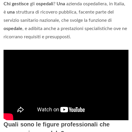
Chi gestisce
gli
ospedali
?
Una
azienda ospedaliera, in Italia,
è
una
struttura di ricovero pubblica, facente parte del
servizio sanitario nazionale, che svolge la funzione di
ospedale
, e adibita anche a prestazioni specialistiche ove ne
ricorrano requisiti e presupposti.
Quali sono le figure professionali che