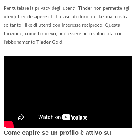
Per tutelare la privacy degli utenti,
Tinder
non permette agli
utenti free
di sapere
chi ha lasciato loro un like, ma mostra
soltanto i like
di
utenti con interesse reciproco. Questa
funzione,
come ti
dicevo, può essere però sbloccata con
l'abbonamento
Tinder
Gold.
Come capire se un profilo è attivo su