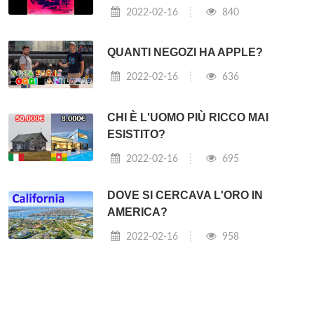
2022-02-16
840
QUANTI NEGOZI HA APPLE?
2022-02-16
636
CHI È L'UOMO PIÙ RICCO MAI
ESISTITO?
2022-02-16
695
DOVE SI CERCAVA L'ORO IN
AMERICA?
2022-02-16
958