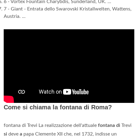
6 - Vortex Fountain Charybdis, Sunderland, UK. ...
7 - Giant - Entrata dello Swarovski Kristallwelten, Wattens,
Austria. ...
Come si chiama la fontana di Roma?
fontana di Trevi La realizzazione dell'attuale
fontana di
Trevi
si
deve
a
papa Clemente XII che, nel 1732, indisse un