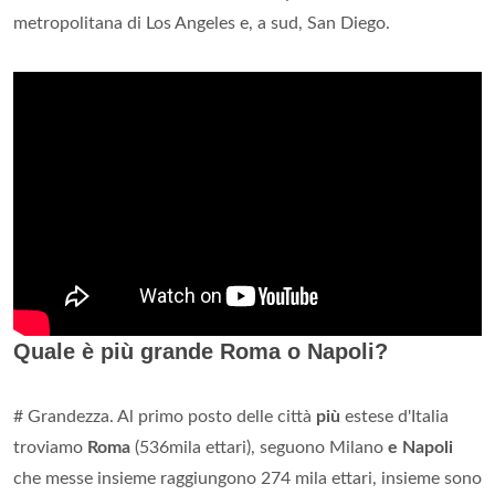
metropolitana di Los Angeles e, a sud, San Diego.
Quale è più grande Roma o Napoli?
# Grandezza. Al primo posto delle città
più
estese d'Italia
troviamo
Roma
(536mila ettari), seguono Milano
e Napoli
che messe insieme raggiungono 274 mila ettari, insieme sono