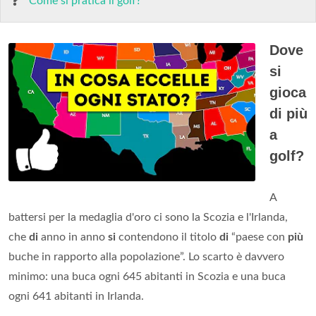
Come si pratica il golf?
Dove
si
gioca
di più
a
golf?
A
battersi per la medaglia d'oro ci sono la Scozia e l'Irlanda,
che
di
anno in anno
si
contendono il titolo
di
“paese con
più
buche in rapporto alla popolazione”. Lo scarto è davvero
minimo: una buca ogni 645 abitanti in Scozia e una buca
ogni 641 abitanti in Irlanda.