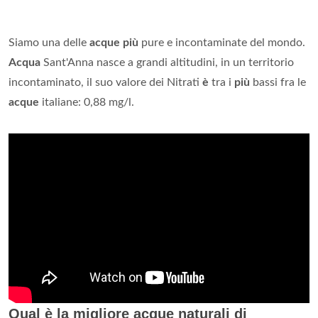
Siamo una delle
acque più
pure e incontaminate del mondo.
Acqua
Sant'Anna nasce a grandi altitudini, in un territorio
incontaminato, il suo valore dei Nitrati
è
tra i
più
bassi fra le
acque
italiane: 0,88 mg/l.
Qual è la migliore acque naturali di