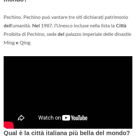
Pechino. Pechino può vantare tre siti dichiarati patrimonio
dell
'umanità.
Nel
1987, l'Unesco incluse nella lista la
Città
Proibita di Pechino, sede
del
palazzo imperiale delle dinastie
Ming
e
Qing.
Qual è la città italiana più bella del mondo?