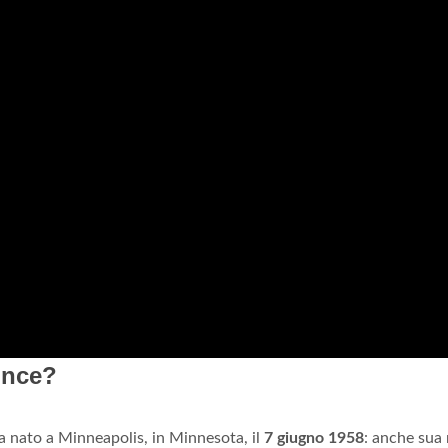
ince?
a nato a Minneapolis, in Minnesota, il
7 giugno 1958
: anche sua