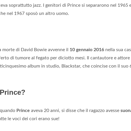
va soprattutto jazz. I genitori di Prince si separarono nel 1965 e
 che nel 1967 sposò un altro uomo.
a morte di David Bowie avvenne il
10 gennaio 2016
nella sua cas
erto di tumore al fegato per diciotto mesi. Il cantautore e attore
nticinquesimo album in studio, Blackstar, che coincise con il suo 
 Prince?
o quando
Prince
aveva 20 anni, si disse che il ragazzo avesse
suon
tte le voci dei cori erano sue!