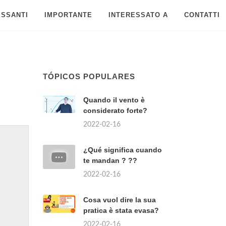
ESSANTI
IMPORTANTE
INTERESSATO A
CONTATTI
TÓPICOS POPULARES
Quando il vento è
considerato forte?
2022-02-16
¿Qué significa cuando
te mandan ? ??
2022-02-16
Cosa vuol dire la sua
pratica è stata evasa?
2022-02-16