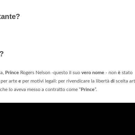
ntante?
e?
ra,
Prince
Rogers Nelson -questo il suo
vero nome
- non
è
stato
, per arte
e
per motivi legali: per rivendicare la libertà
di
scelta art
a che lo aveva messo a contratto come “
Prince
”.