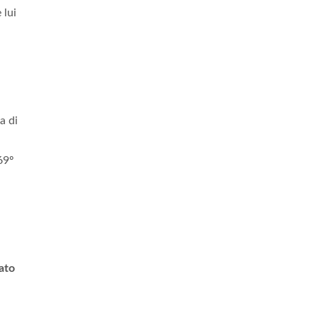
 lui
a di
69º
ato