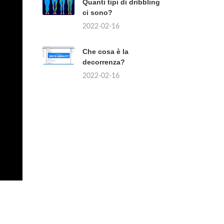
Quanti tipi di dribbling
ci sono?
2022-02-16
Che cosa è la
decorrenza?
2022-02-16