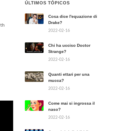
ÚLTIMOS TÓPICOS
Cosa dice l'equazione di
Drake?
rth
2022-02-16
Chi ha ucciso Doctor
Strange?
2022-02-16
Quanti ettari per una
mucca?
2022-02-16
Come mai si ingrossa il
naso?
2022-02-16