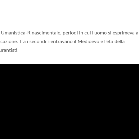
oca Umanistica-Rinascimentale, periodi in cui l'uomo si esprimeva a
azione. Tra i secondi rientravano il Medioevo e l'età della
rantisti.