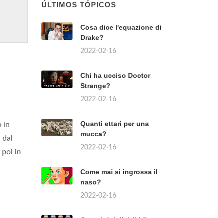
ÚLTIMOS TÓPICOS
Cosa dice l'equazione di
Drake?
2022-02-16
Chi ha ucciso Doctor
Strange?
2022-02-16
Quanti ettari per una
o in
mucca?
 dal
2022-02-16
 poi in
Come mai si ingrossa il
naso?
2022-02-16