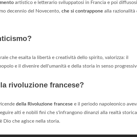
imento
artistico e letterario sviluppatosi in Francia e poi diffusosi
rimo decennio del Novecento,
che si contrappone
alla razionalità 
nticismo?
le che esalta la libertà e creatività dello spirito, valorizza: il
l popolo e il divenire dell'umanità e della storia in senso progressiv
la rivoluzione francese?
vicende
della Rivoluzione francese
e il periodo napoleonico ave
guire alti e nobili fini che s'infrangono dinanzi alla realtà storica.
 Dio che agisce nella storia.