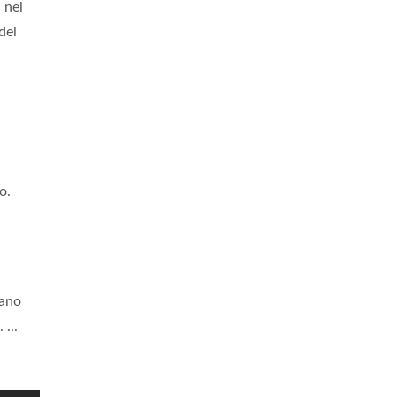
 nel
del
o.
vano
 ...