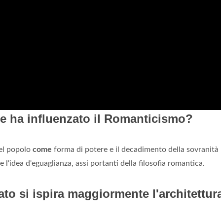
e ha influenzato il Romanticismo?
del popolo
come
forma di potere e il decadimento della sovranità
 e l'idea d'eguaglianza, assi portanti della filosofia romantica.
to si ispira maggiormente l'architettur