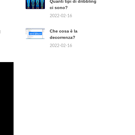
Quanti tipi di dribbling
ci sono?
2022-02-16
Che cosa è la
l
decorrenza?
2022-02-16