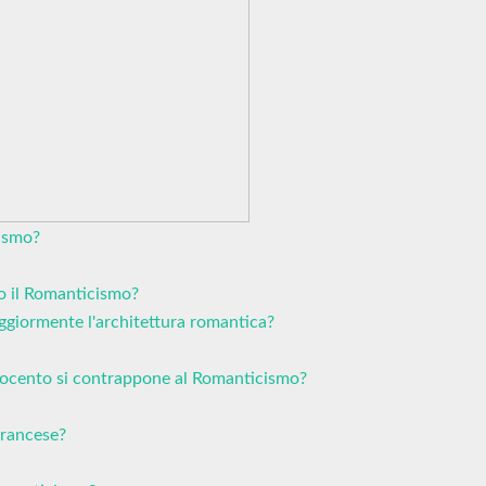
cismo?
o il Romanticismo?
aggiormente l'architettura romantica?
tocento si contrappone al Romanticismo?
francese?