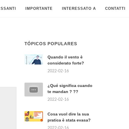
ESSANTI
IMPORTANTE
INTERESSATO A
CONTATTI
TÓPICOS POPULARES
Quando il vento è
considerato forte?
2022-02-16
¿Qué significa cuando
te mandan ? ??
2022-02-16
Cosa vuol dire la sua
pratica è stata evasa?
2022-02-16