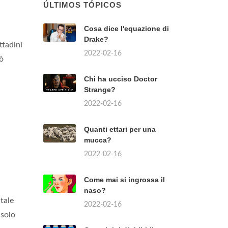
ÚLTIMOS TÓPICOS
Cosa dice l'equazione di
Drake?
ttadini
2022-02-16
ò
Chi ha ucciso Doctor
Strange?
2022-02-16
Quanti ettari per una
mucca?
2022-02-16
Come mai si ingrossa il
naso?
tale
2022-02-16
 solo