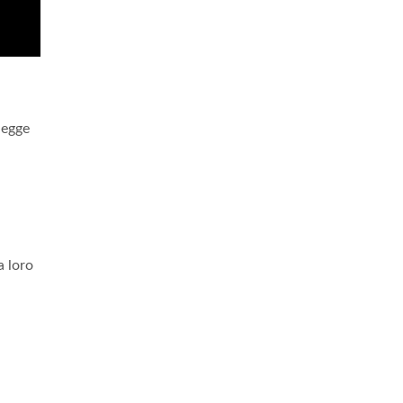
 legge
a loro