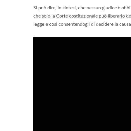
Si può dire, in sintesi, che nessun giudice è obb
che solo la Corte costituzionale può liberarlo def
legge
e così consentendogli di decidere la causa 