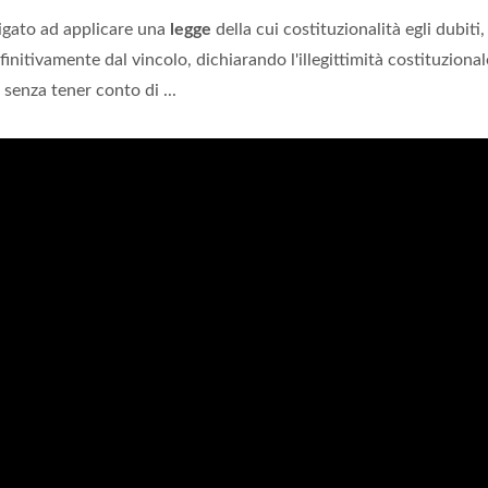
ligato ad applicare una
legge
della cui costituzionalità egli dubiti
initivamente dal vincolo, dichiarando l'illegittimità costituzional
senza tener conto di ...