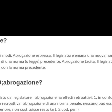
ge?
nti modi: Abrogazione espressa. Il legislatore emana una nuova n
a di una norma (o legge) precedente. Abrogazione tacita. Il legisla
 con la norma precedente.
39;abrogazione?
o dal legislatore, l'abrogazione ha effetti retroattivi: 1. in conf
ere retroattiva l'abrogazione di una norma penale: nessuno può es
iore, non costituisce reato (art. 2 cod. pen.).