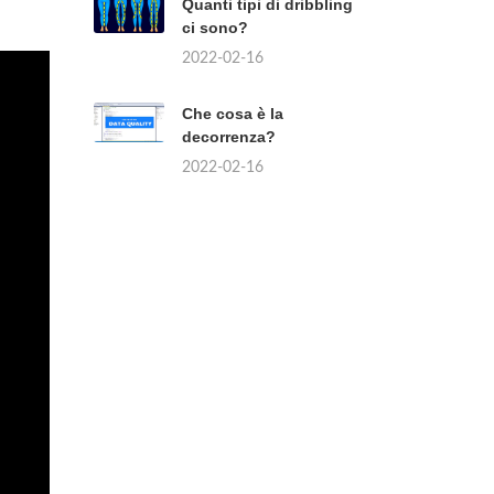
Quanti tipi di dribbling
ci sono?
2022-02-16
Che cosa è la
decorrenza?
2022-02-16