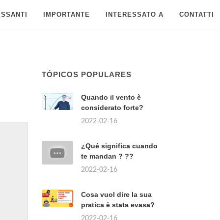
ESSANTI
IMPORTANTE
INTERESSATO A
CONTATTI
TÓPICOS POPULARES
Quando il vento è
considerato forte?
2022-02-16
¿Qué significa cuando
te mandan ? ??
2022-02-16
Cosa vuol dire la sua
pratica è stata evasa?
2022-02-16