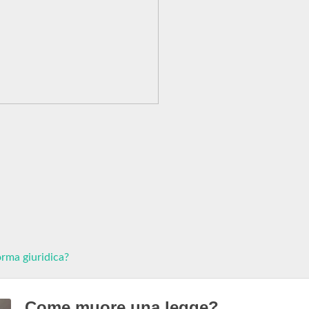
rma giuridica?
Come muore una legge?