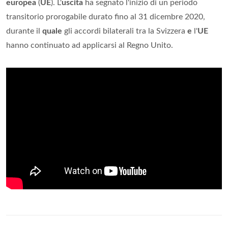
europea
(
UE
). L'
uscita
ha segnato l'inizio di un periodo
transitorio prorogabile durato fino al 31 dicembre 2020,
durante il
quale
gli accordi bilaterali tra la Svizzera
e
l'
UE
hanno continuato ad applicarsi al Regno Unito.