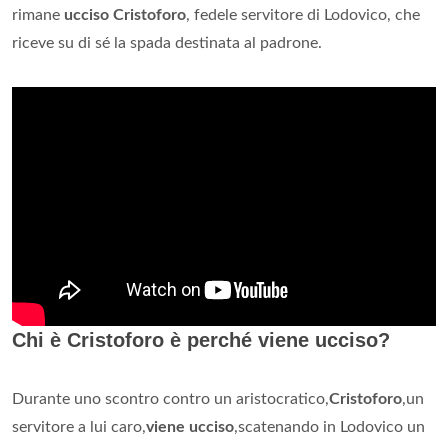
rimane
ucciso Cristoforo
, fedele servitore di Lodovico, che
riceve su di sé la spada destinata al padrone.
Chi è Cristoforo è perché viene ucciso?
Durante uno scontro contro un aristocratico,
Cristoforo
,un
servitore a lui caro,
viene ucciso
,scatenando in Lodovico un