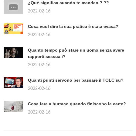
¿Qué significa cuando te mandan ? ??
2022-02-16
Cosa vuol dire la sua pratica è stata evasa?
2022-02-16
Quanto tempo può stare un uomo senza avere
rapporti sessuali?
2022-02-16
Quanti punti servono per passare il TOLC su?
2022-02-16
Cosa fare a burraco quando finiscono le carte?
2022-02-16