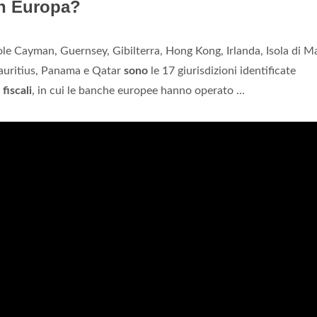
 in Europa?
ole Cayman, Guernsey, Gibilterra, Hong Kong, Irlanda, Isola di M
auritius, Panama e Qatar
sono
le 17 giurisdizioni identificate
 fiscali
, in cui le banche europee hanno operato ...