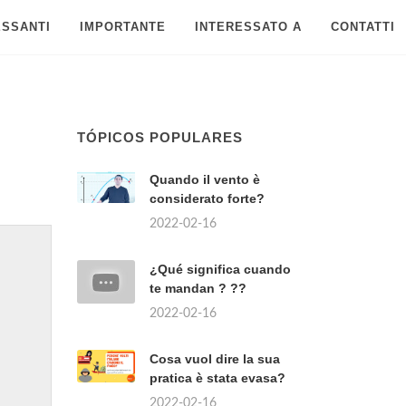
ESSANTI
IMPORTANTE
INTERESSATO A
CONTATTI
TÓPICOS POPULARES
Quando il vento è
considerato forte?
2022-02-16
¿Qué significa cuando
te mandan ? ??
2022-02-16
Cosa vuol dire la sua
pratica è stata evasa?
2022-02-16