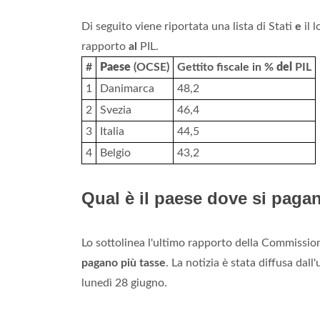
Di seguito viene riportata una lista di Stati
e
il 
rapporto
al
PIL.
#
Paese
(OCSE)
Gettito fiscale in %
del
PIL
1
Danimarca
48,2
2
Svezia
46,4
3
Italia
44,5
4
Belgio
43,2
Qual è il paese dove si paga
Lo sottolinea l'ultimo rapporto della Commissio
pagano più tasse
. La notizia è stata diffusa da
lunedì 28 giugno.