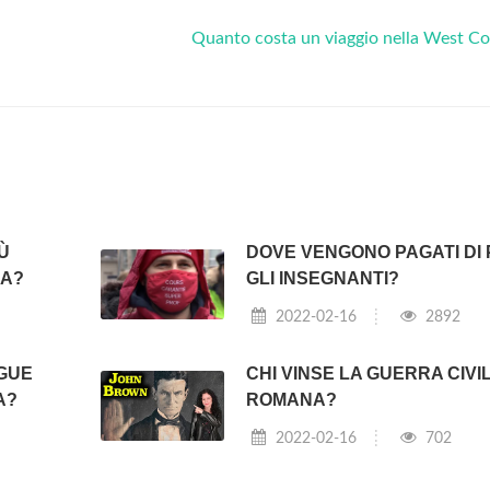
Quanto costa un viaggio nella West C
Ù
DOVE VENGONO PAGATI DI 
CA?
GLI INSEGNANTI?
2022-02-16
2892
NGUE
CHI VINSE LA GUERRA CIVI
A?
ROMANA?
2022-02-16
702