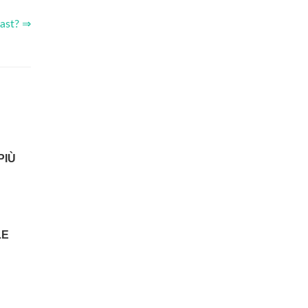
oast? ⇒
PIÙ
LE