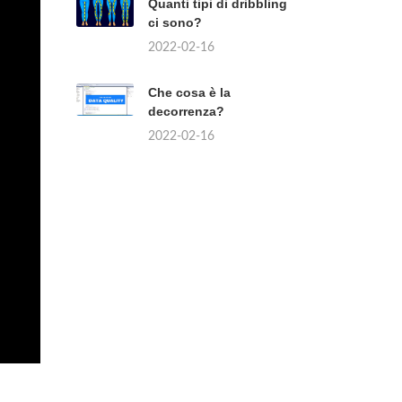
Quanti tipi di dribbling
ci sono?
2022-02-16
Che cosa è la
decorrenza?
2022-02-16