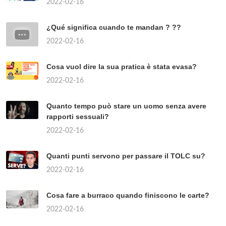
2022-02-16
¿Qué significa cuando te mandan ? ??
2022-02-16
Cosa vuol dire la sua pratica è stata evasa?
2022-02-16
Quanto tempo può stare un uomo senza avere
rapporti sessuali?
2022-02-16
Quanti punti servono per passare il TOLC su?
2022-02-16
Cosa fare a burraco quando finiscono le carte?
2022-02-16