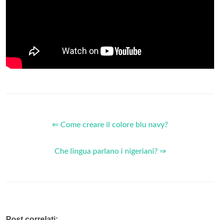
⇐ Come creare il colore blu navy?
Che lingua parlano i nigeriani? ⇒
Post correlati: