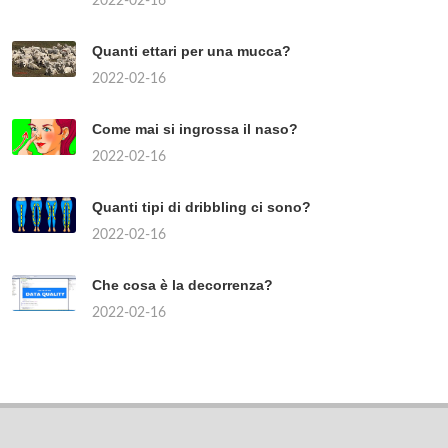
2022-02-16
Quanti ettari per una mucca?
2022-02-16
Come mai si ingrossa il naso?
2022-02-16
Quanti tipi di dribbling ci sono?
2022-02-16
Che cosa è la decorrenza?
2022-02-16