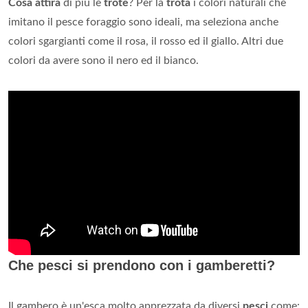
Cosa attira
di più le
trote
? Per la
trota
i colori naturali che
imitano il pesce foraggio sono ideali, ma seleziona anche
colori sgargianti come il rosa, il rosso ed il giallo. Altri due
colori da avere sono il nero ed il bianco.
Che pesci si prendono con i gamberetti?
Il gambero è un'esca molto apprezzata da diversi
pesci
come: