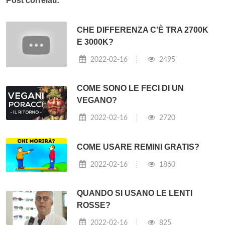
Post correlati:
CHE DIFFERENZA C'È TRA 2700K
E 3000K?
2022-02-16
2495
COME SONO LE FECI DI UN
VEGANO?
2022-02-16
2720
COME USARE REMINI GRATIS?
2022-02-16
1860
QUANDO SI USANO LE LENTI
ROSSE?
2022-02-16
825